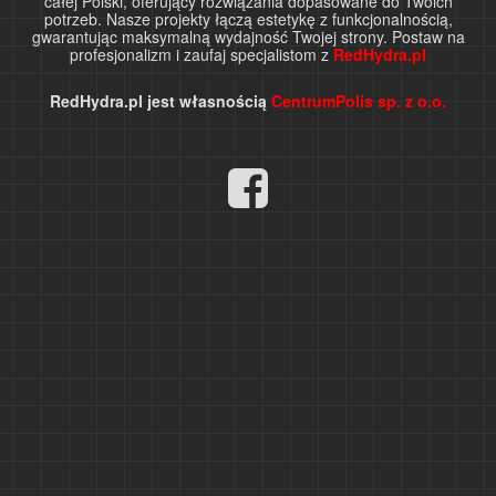
całej Polski, oferujący rozwiązania dopasowane do Twoich
potrzeb. Nasze projekty łączą estetykę z funkcjonalnością,
gwarantując maksymalną wydajność Twojej strony. Postaw na
profesjonalizm i zaufaj specjalistom z
RedHydra.pl
RedHydra.pl jest własnością
CentrumPolis sp. z o.o.